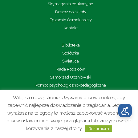
Wymagania edukacyjne
Dowóz do szkoły
Egzamin Ósmoklasisty
Kontakt
Biblioteka
Stołówka
Świetlica
Rada Rodziców
Samorząd Uczniowski
Pomoc psychologiczno-pedagogiczna
Wolontariat
Witaj na naszej stronie! Używamy plików cookies, aby
Sport
zapewnić najlepsze doświadczenie przeglądania. Jeżeli nie
wyrażasz na to zgody to możesz zablokować wspomniane
pliki w ustawieniach swojej przeglądarki lub zrezygnować z
korzystania z naszej strony.
Rozumiem