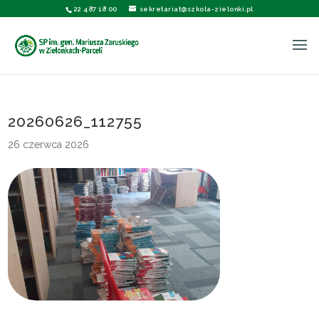
22 487 18 00
sekretariat@szkola-zielonki.pl
20260626_112755
26 czerwca 2026