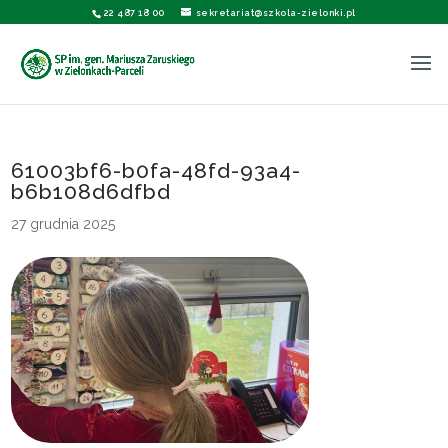
22 487 18 00
sekretariat@szkola-zielonki.pl
61003bf6-b0fa-48fd-93a4-
b6b108d6dfbd
27 grudnia 2025