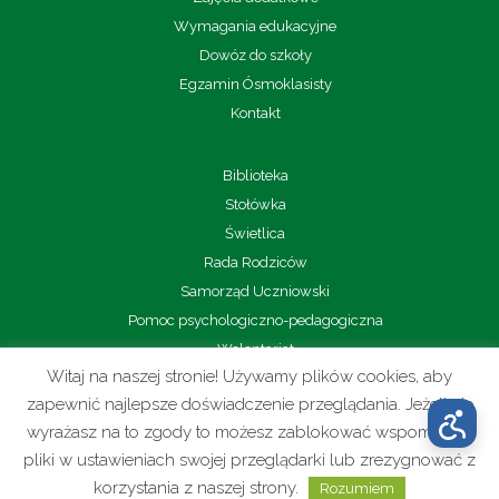
Wymagania edukacyjne
Dowóz do szkoły
Egzamin Ósmoklasisty
Kontakt
Biblioteka
Stołówka
Świetlica
Rada Rodziców
Samorząd Uczniowski
Pomoc psychologiczno-pedagogiczna
Wolontariat
Witaj na naszej stronie! Używamy plików cookies, aby
Sport
zapewnić najlepsze doświadczenie przeglądania. Jeżeli nie
wyrażasz na to zgody to możesz zablokować wspomniane
pliki w ustawieniach swojej przeglądarki lub zrezygnować z
korzystania z naszej strony.
Rozumiem