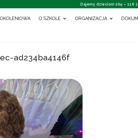
Dajemy dzieciom siłę – 116 
POKOLENIOWA
O SZKOLE
ORGANIZACJA
DOKUM
0ec-ad234ba4146f