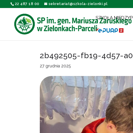
22 487 18 00
sekretariat@szkola-zielonki.pl
SZKOŁA MIĘDZY
2b492505-fb19-4d57-a
27 grudnia 2025