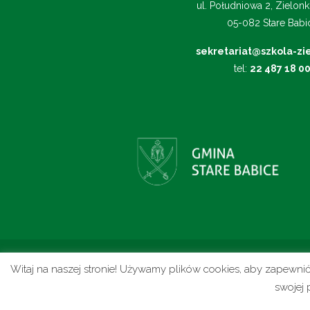
ul. Południowa 2, Zielonk
05-082 Stare Babi
sekretariat@szkola-zie
tel:
22 487 18 0
Witaj na naszej stronie! Używamy plików cookies, aby zapewni
© 2025 Szkoła Podstawowa im. gen. Ma
swojej 