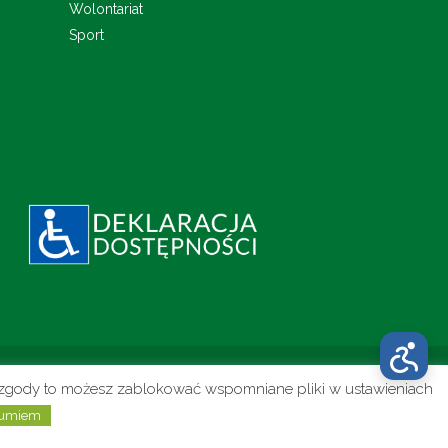
Wolontariat
Sport
to zgody to możesz zablokować wspomniane pliki w ustawieniach
Realizacja:
umiem