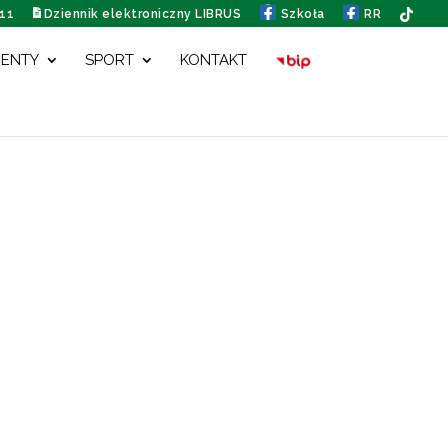
111
Dziennik elektroniczny LIBRUS
Szkoła
RR
ENTY
SPORT
KONTAKT