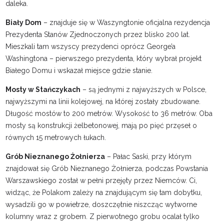
daleka.
Biały Dom
– znajduje się w Waszyngtonie oficjalna rezydencja
Prezydenta Stanów Zjednoczonych przez blisko 200 lat.
Mieszkali tam wszyscy prezydenci oprócz George’a
Washingtona – pierwszego prezydenta, który wybrał projekt
Białego Domu i wskazał miejsce gdzie stanie.
Mosty w Stańczykach
– są jednymi z najwyższych w Polsce,
najwyższymi na linii kolejowej, na której zostały zbudowane.
Długość mostów to 200 metrów. Wysokość to 36 metrów. Oba
mosty są konstrukcji żelbetonowej, mają po pięć przęseł o
równych 15 metrowych łukach.
Grób Nieznanego Żołnierza
– Pałac Saski, przy którym
znajdował się Grób Nieznanego Żołnierza, podczas Powstania
Warszawskiego został w pełni przejęty przez Niemców. Ci,
widząc, że Polakom zależy na znajdującym się tam dobytku,
wysadzili go w powietrze, doszczętnie niszcząc wytworne
kolumny wraz z grobem. Z pierwotnego grobu ocalał tylko