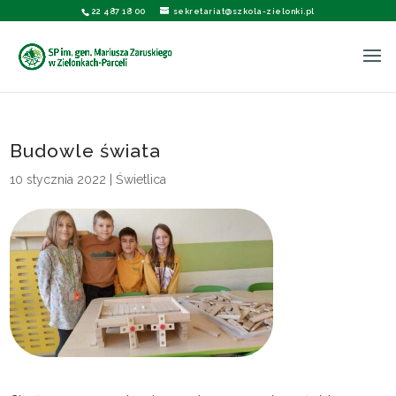
22 487 18 00
sekretariat@szkola-zielonki.pl
Budowle świata
10 stycznia 2022
|
Świetlica