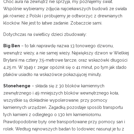
Choć aura na zewnątrz nie sprzyja, my poznajemy świat.
Wspólnie wybieramy zdjęcia najciekawszych budowli ze świata
jak również z Polski i próbujemy je odtworzyć z drewnianych
klocków. Nie jest to łatwe zadanie. Zobaczcie sami.
Dotychczas na świetlicy dzieci zbudowały:
Big Ben
– to tak naprawdę nazwa 13 tonowego dzwonu,
wewnątrz wieży, a nie samej wieży. Największy dzwon w Wielkiej
Brytanii ma cztery 7,5-metrowe tarcze, oraz wskazówki długości
4,25 m. W 1949 r. zegar opóźnił się o 41 minut, po tym jak stado
ptaków usiadło na wskazówce pokazującej minuty.
Stonehenge
– składa się z 30 bloków kamiennych
zewnętrznego i 49 mniejszych bloków wewnętrznego koła,
wszystkie są dokładnie wypolerowane, przy pomocy
kamiennych urządzeń. Zagadką pozostaje sposób transportu
tych kamieni z odległego o 130 km kamieniołomu.
Prawdopodobnie były one transportowane przy pomocy sań i
rolek. Według najnowszych badań to lodowiec nasunął je tu z