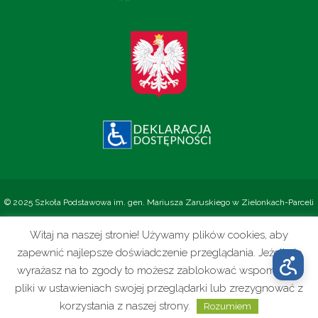
© 2025 Szkoła Podstawowa im. gen. Mariusza Zaruskiego w Zielonkach-Parceli
Witaj na naszej stronie! Używamy plików cookies, aby
Realizacja:
zapewnić najlepsze doświadczenie przeglądania. Jeżeli nie
wyrażasz na to zgody to możesz zablokować wspomniane
pliki w ustawieniach swojej przeglądarki lub zrezygnować z
korzystania z naszej strony.
Rozumiem