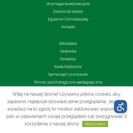
Wymagania edukacyjne
Dowóz do szkoły
Egzamin Ósmoklasisty
Kontakt
Biblioteka
Stołówka
Świetlica
Rada Rodziców
Samorząd Uczniowski
Pomoc psychologiczno-pedagogiczna
Wolontariat
Witaj na naszej stronie! Używamy plików cookies, aby
Sport
zapewnić najlepsze doświadczenie przeglądania. Jeżeli nie
wyrażasz na to zgody to możesz zablokować wspomniane
pliki w ustawieniach swojej przeglądarki lub zrezygnować z
korzystania z naszej strony.
Rozumiem