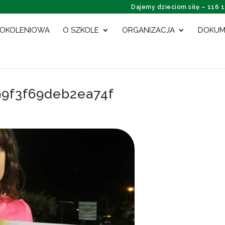
Dajemy dzieciom siłę – 116 
POKOLENIOWA
O SZKOLE
ORGANIZACJA
DOKUM
9f3f69deb2ea74f