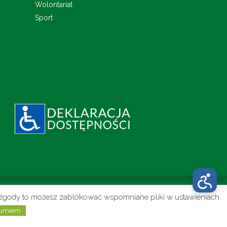
Wolontariat
Sport
to zgody to możesz zablokować wspomniane pliki w ustawieniach
Realizacja:
umiem