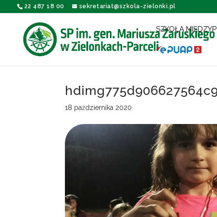
22 487 18 00
sekretariat@szkola-zielonki.pl
SZKOŁA MIĘDZY
hdimg775d906627564c9
18 października 2020