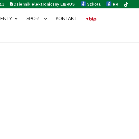
111
Dziennik elektroniczny LIBRUS
Szkoła
RR
ENTY
SPORT
KONTAKT