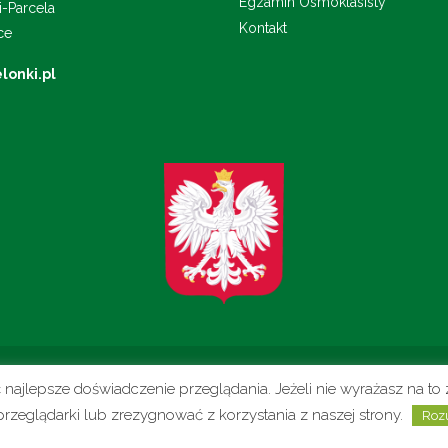
Egzamin Ósmoklasisty
i-Parcela
Kontakt
ce
lonki.pl
0
ć najlepsze doświadczenie przeglądania. Jeżeli nie wyrażasz na 
riusza Zaruskiego w Zielonkach-Parceli
przeglądarki lub zrezygnować z korzystania z naszej strony.
Roz