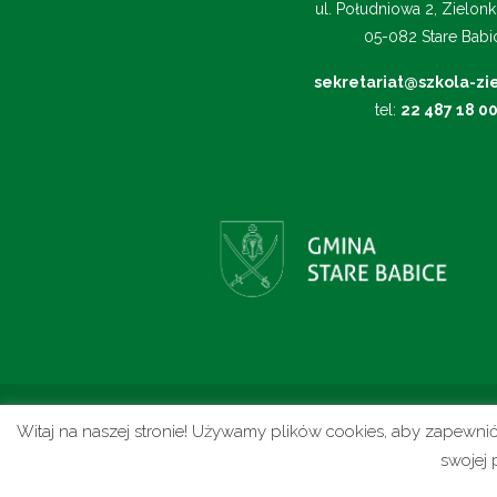
ul. Południowa 2, Zielonk
05-082 Stare Babi
sekretariat@szkola-zie
tel:
22 487 18 0
Witaj na naszej stronie! Używamy plików cookies, aby zapewni
© 2025 Szkoła Podstawowa im. gen. Ma
swojej 